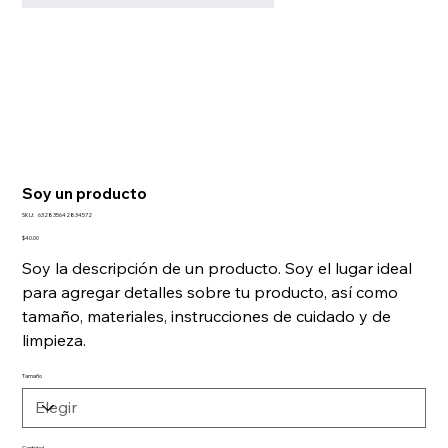
Soy un producto
SKU
SKU:
632835642834572
632835642834572
Precio
$40.00
Soy la descripción de un producto. Soy el lugar ideal
para agregar detalles sobre tu producto, así como
tamaño, materiales, instrucciones de cuidado y de
limpieza.
Tamaño
Cantidad