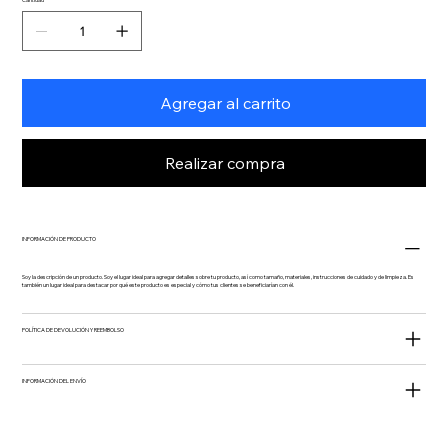
Agregar al carrito
Realizar compra
INFORMACIÓN DE PRODUCTO
Soy la descripción de un producto. Soy el lugar ideal para agregar detalles sobre tu producto, así como tamaño, materiales, instrucciones de cuidado y de limpieza. Es
también un lugar ideal para destacar por qué este producto es especial y cómo tus clientes se beneficiarían con él.
POLÍTICA DE DEVOLUCIÓN Y REEMBOLSO
INFORMACIÓN DEL ENVÍO